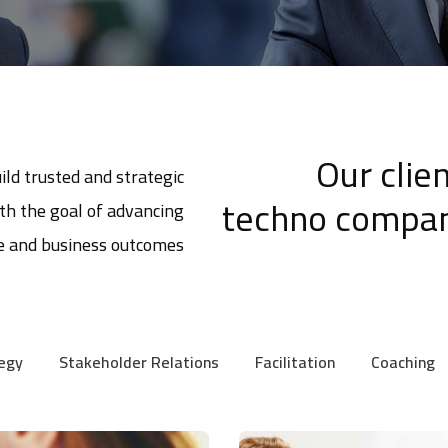
Our clien
ild trusted and strategic
techno compan
ith the goal of advancing
e and business outcomes.
egy
Stakeholder Relations
Facilitation
Coaching